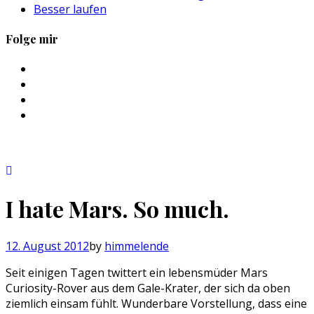
Besser laufen
Folge mir
Profil
von
Profil
sebastan.herold
von
Profil
auf
@himmelende
von
Profil
Facebook
auf
himmelende
von
anzeigen
Twitter
auf
circusriot
anzeigen
Instagram
auf
anzeigen
Tumblr
anzeigen
I hate Mars. So much.
12. August 2012
by
himmelende
Seit einigen Tagen twittert ein lebensmüder Mars
Curiosity-Rover aus dem Gale-Krater, der sich da oben
ziemlich einsam fühlt. Wunderbare Vorstellung, dass eine