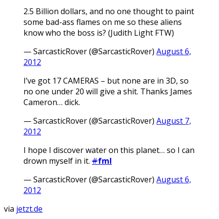
2.5 Billion dollars, and no one thought to paint
some bad-ass flames on me so these aliens
know who the boss is? (Judith Light FTW)
— SarcasticRover (@SarcasticRover)
August 6,
2012
I’ve got 17 CAMERAS – but none are in 3D, so
no one under 20 will give a shit. Thanks James
Cameron… dick.
— SarcasticRover (@SarcasticRover)
August 7,
2012
I hope I discover water on this planet… so I can
drown myself in it.
#
fml
— SarcasticRover (@SarcasticRover)
August 6,
2012
via
jetzt.de