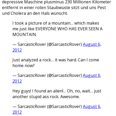
depressive Maschine plusminus 230 Millionen Kilometer
entfernt in einer roten Staubwüste sitzt und uns Pest
und Cholera an den Hals wünscht.
I took a picture of a mountain… which makes
me just like EVERYONE WHO HAS EVER SEEN A
MOUNTAIN.
— SarcasticRover (@SarcasticRover)
August 6,
2012
Just analyzed a rock… it was hard. Can I come
home now?
— SarcasticRover (@SarcasticRover)
August 6,
2012
Hey guys! I found an alien!… Oh, no, wait… just
another stupid ass rock. Awesome.
— SarcasticRover (@SarcasticRover)
August 6,
2012