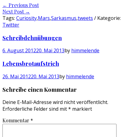
Post
←
Previous Post
Next Post
→
navigation
Tags:
Curiosity
,
Mars
,
Sarkasmus
,
tweets
/ Kategorie:
Twitter
Schreibdehnübungen
6. August 2012
20. Mai 2013
by
himmelende
Lebensbrotaufstrich
26. Mai 2012
20. Mai 2013
by
himmelende
Schreibe einen Kommentar
Deine E-Mail-Adresse wird nicht veröffentlicht.
Erforderliche Felder sind mit
*
markiert
Kommentar
*