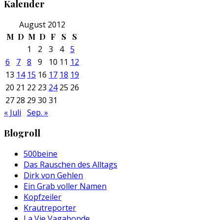
Kalender
August 2012
M
D
M
D
F
S
S
1
2
3
4
5
6
7
8
9
10
11
12
13
14
15
16
17
18
19
20
21
22
23
24
25
26
27
28
29
30
31
« Juli
Sep. »
Blogroll
500beine
Das Rauschen des Alltags
Dirk von Gehlen
Ein Grab voller Namen
Kopfzeiler
Krautreporter
La Vie Vagabonde