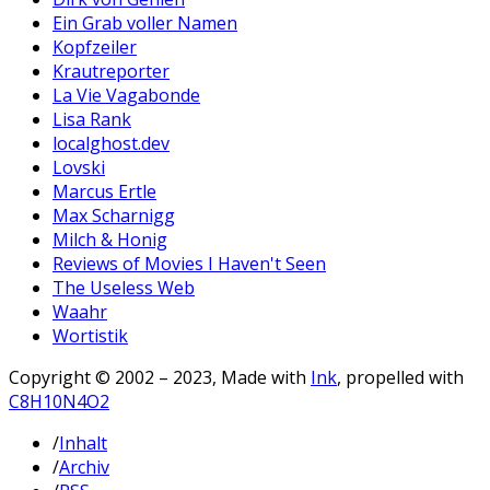
Ein Grab voller Namen
Kopfzeiler
Krautreporter
La Vie Vagabonde
Lisa Rank
localghost.dev
Lovski
Marcus Ertle
Max Scharnigg
Milch & Honig
Reviews of Movies I Haven't Seen
The Useless Web
Waahr
Wortistik
Copyright © 2002 – 2023, Made with
Ink
, propelled with
C8H10N4O2
/
Inhalt
/
Archiv