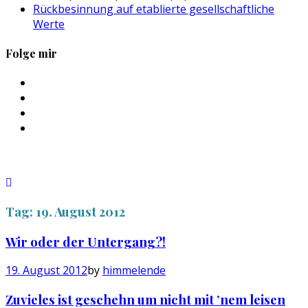
Rückbesinnung auf etablierte gesellschaftliche
Werte
Folge mir
Profil
von
Profil
sebastan.herold
von
Profil
auf
@himmelende
von
Profil
Facebook
auf
himmelende
von
anzeigen
Twitter
auf
circusriot
anzeigen
Instagram
auf
anzeigen
Tumblr
anzeigen
Tag:
19. August 2012
Wir oder der Untergang?!
19. August 2012
by
himmelende
Zuvieles ist geschehn um nicht mit ’nem leisen