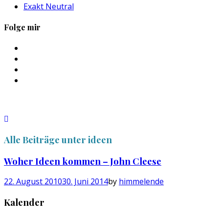
Exakt Neutral
Folge mir
Profil
von
Profil
sebastan.herold
von
Profil
auf
@himmelende
von
Profil
Facebook
auf
himmelende
von
anzeigen
Twitter
auf
circusriot
anzeigen
Instagram
auf
anzeigen
Tumblr
anzeigen
Alle Beiträge unter
ideen
Woher Ideen kommen – John Cleese
22. August 2010
30. Juni 2014
by
himmelende
Kalender