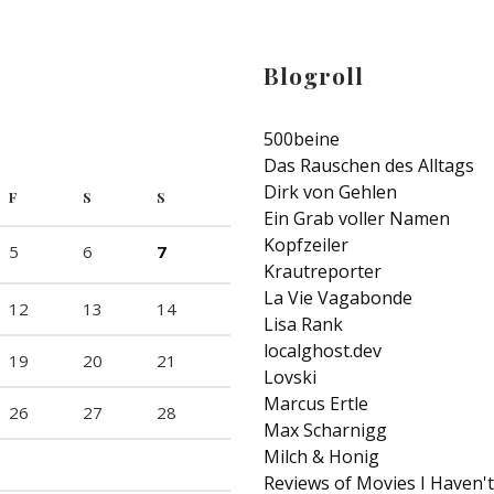
Blogroll
500beine
Das Rauschen des Alltags
Dirk von Gehlen
F
S
S
Ein Grab voller Namen
Kopfzeiler
5
6
7
Krautreporter
La Vie Vagabonde
12
13
14
Lisa Rank
localghost.dev
19
20
21
Lovski
Marcus Ertle
26
27
28
Max Scharnigg
Milch & Honig
Reviews of Movies I Haven'