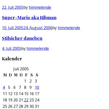
22. Juli 2005
by
himmelende
Super-Mario aka Ribman
10. Juli 2005
24. August 2006
by
himmelende
Stilsicher daneben
4. Juli 2005
by
himmelende
Kalender
Juli 2005
M
D
M
D
F
S
S
1
2
3
4
5
6
7
8
9
10
11
12
13
14
15
16
17
18
19
20
21
22
23
24
25
26
27
28
29
30
31