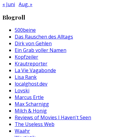
« Juni
Aug. »
Blogroll
500beine
Das Rauschen des Alltags
Dirk von Gehlen
Ein Grab voller Namen
Kopfzeiler
Krautreporter
La Vie Vagabonde
Lisa Rank
localghost.dev
Lovski
Marcus Ertle
Max Scharnigg
Milch & Honig
Reviews of Movies I Haven't Seen
The Useless Web
Waahr