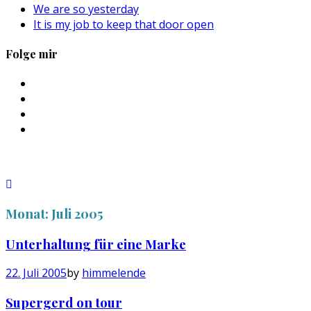
We are so yesterday
It is my job to keep that door open
Folge mir
Profil
von
Profil
sebastan.herold
von
Profil
auf
@himmelende
von
Profil
Facebook
auf
himmelende
von
anzeigen
Twitter
auf
circusriot
anzeigen
Instagram
auf
anzeigen
Tumblr
anzeigen
Monat:
Juli 2005
Unterhaltung für eine Marke
22. Juli 2005
by
himmelende
Supergerd on tour