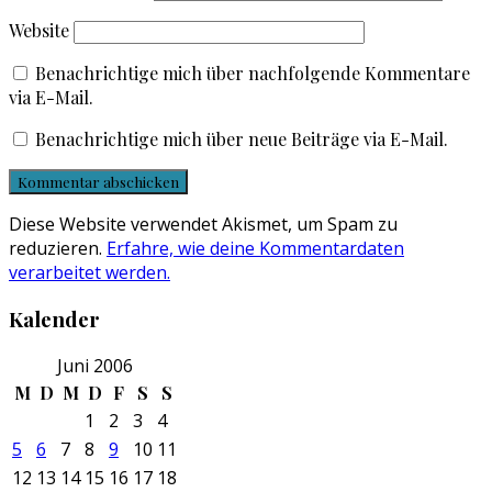
Website
Benachrichtige mich über nachfolgende Kommentare
via E-Mail.
Benachrichtige mich über neue Beiträge via E-Mail.
Diese Website verwendet Akismet, um Spam zu
reduzieren.
Erfahre, wie deine Kommentardaten
verarbeitet werden.
Kalender
Juni 2006
M
D
M
D
F
S
S
1
2
3
4
5
6
7
8
9
10
11
12
13
14
15
16
17
18