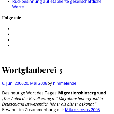
Rückbesinnung auf etablierte gesellschaftliche
Werte
Folge mir
Profil
von
Profil
sebastan.herold
von
Profil
auf
@himmelende
von
Profil
Facebook
auf
himmelende
von
anzeigen
Twitter
auf
circusriot
anzeigen
Instagram
auf
Wortglauberei 3
anzeigen
Tumblr
anzeigen
6. Juni 2006
20. Mai 2008
by
himmelende
Das heutige Wort des Tages:
Migrationshintergrund
„Der Anteil der Bevölkerung mit Migrationshintergrund in
Deutschland ist wesentlich höher als bisher bekannt.“
Erwähnt im Zusammenhang mit:
Mikrozensus 2005