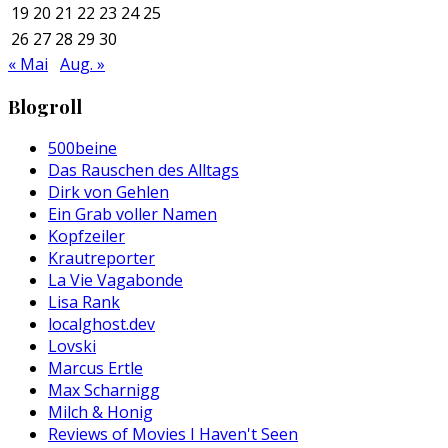
19
20
21
22
23
24
25
26
27
28
29
30
« Mai
Aug. »
Blogroll
500beine
Das Rauschen des Alltags
Dirk von Gehlen
Ein Grab voller Namen
Kopfzeiler
Krautreporter
La Vie Vagabonde
Lisa Rank
localghost.dev
Lovski
Marcus Ertle
Max Scharnigg
Milch & Honig
Reviews of Movies I Haven't Seen