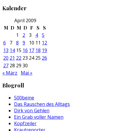
Kalender
April 2009
M
D
M
D
F
S
S
1
2
3
4
5
6
7
8
9
10
11
12
13
14
15
16
17
18
19
20
21
22
23
24
25
26
27
28
29
30
« März
Mai »
Blogroll
500beine
Das Rauschen des Alltags
Dirk von Gehlen
Ein Grab voller Namen
Kopfzeiler
Krautreporter