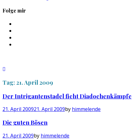
Folge mir
Profil
von
Profil
sebastan.herold
von
Profil
auf
@himmelende
von
Profil
Facebook
auf
himmelende
von
anzeigen
Twitter
auf
circusriot
anzeigen
Instagram
auf
anzeigen
Tumblr
anzeigen
Tag:
21. April 2009
Der Intrigantenstadel ficht Diadochenkämpfe
21. April 2009
21. April 2009
by
himmelende
Die guten Bösen
21. April 2009
by
himmelende