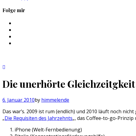
Folge mir
Profil
von
Profil
sebastan.herold
von
Profil
auf
@himmelende
von
Profil
Facebook
auf
himmelende
von
anzeigen
Twitter
auf
circusriot
anzeigen
Instagram
auf
anzeigen
Tumblr
anzeigen
Die unerhörte Gleichzeitgkeit
6. Januar 2010
by
himmelende
Das war’s. 2009 ist rum (endlich) und 2010 läuft noch nich
„
Die Requisiten des Jahrzehnts
„, das Coffee-to-go-Prinzi
iPhone (Welt-Fernbedienung)