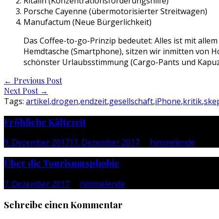
Ritalin (Konzentrationsförderungshilfe)
Porsche Cayenne (übermotorisierter Streitwagen)
Manufactum (Neue Bürgerlichkeit)
Das Coffee-to-go-Prinzip bedeutet: Alles ist mit alle
Hemdtasche (Smartphone), sitzen wir inmitten von Ho
schönster Urlaubsstimmung (Cargo-Pants und Kapuze
Post
←
Previous Post
Next Post
→
navigation
Tags:
artikel
,
drogen
,
endzeit
,
gesellschaft
,
iPhone
,
kritik
,
ske
Fröhliche Kältezeit
9. Dezember 2017
11. Dezember 2017
by
himmelende
Über die Tourismusphobie
7. Dezember 2017
by
himmelende
Schreibe einen Kommentar