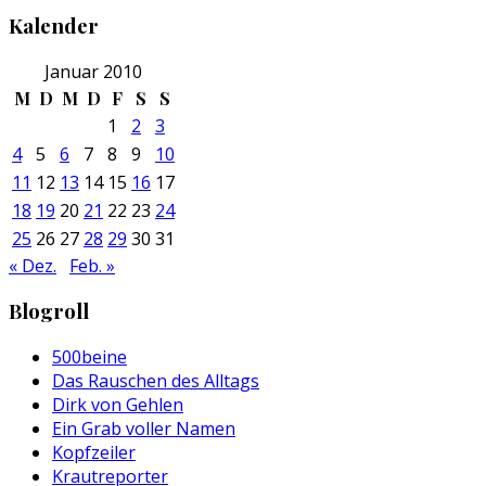
Kalender
Januar 2010
M
D
M
D
F
S
S
1
2
3
4
5
6
7
8
9
10
11
12
13
14
15
16
17
18
19
20
21
22
23
24
25
26
27
28
29
30
31
« Dez.
Feb. »
Blogroll
500beine
Das Rauschen des Alltags
Dirk von Gehlen
Ein Grab voller Namen
Kopfzeiler
Krautreporter