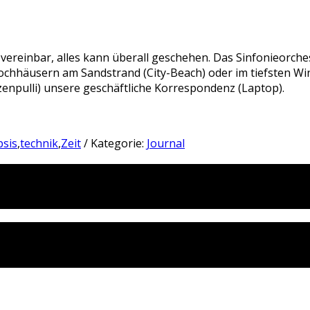
m vereinbar, alles kann überall geschehen. Das Sinfonieorche
chhäusern am Sandstrand (City-Beach) oder im tiefsten Wint
npulli) unsere geschäftliche Korrespondenz (Laptop).
psis
,
technik
,
Zeit
/ Kategorie:
Journal