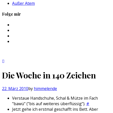
Außer Atem
Folge mir
Profil
von
Profil
sebastan.herold
von
Profil
auf
@himmelende
von
Profil
Facebook
auf
himmelende
von
anzeigen
Twitter
auf
circusriot
anzeigen
Instagram
auf
anzeigen
Tumblr
anzeigen
Die Woche in 140 Zeichen
22. März 2010
by
himmelende
Verstaue Handschuhe, Schal & Mütze im Fach
"bawü" ("bis auf weiteres überflüssig").
#
Jetzt gehe ich erstmal geschafft ins Bett. Aber