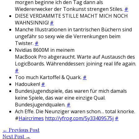
morgen beginne ich den Tag dann als
Wiedererwecker der Tonkunst strengen Stiles.
#
DIESE VERDAMMTE STILLE MACHT MICH NOCH
WAHNSINNIG!
#
Manche Illustrationen in tantrischen Büchern sind
ungefähr so sexy wie die Verrenkungen beim
Twister.
#
Nvidias 8600M in meinem
MacBook Pro abgeraucht. Warte auf Austausch des
LogicBoards. Währenddessen: joining real life again.
#
Too much Kartoffel & Quark.
#
Hadouken!
#
Bundesjugendspiele, das waren für mich damals
keine Spiele, das war eine einzige Qual.
Bundesjugendqualen.
#
Ach Effe. Die Neunziger waren schon… total knorke.
#
Haircrimes
http://yfrog.com/5y33409575j
#
Post
←
Previous Post
Next Post
→
navigation