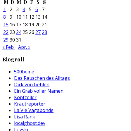
M
D
M
D
F
S
S
1
2
3
4
5
6
7
8
9
10
11
12
13
14
15
16
17
18
19
20
21
22
23
24
25
26
27
28
29
30
31
« Feb.
Apr. »
Blogroll
500beine
Das Rauschen des Alltags
Dirk von Gehlen
Ein Grab voller Namen
Kopfzeiler
Krautreporter
La Vie Vagabonde
Lisa Rank
localghost.dev
Lovski