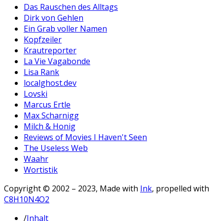
Das Rauschen des Alltags
Dirk von Gehlen
Ein Grab voller Namen
Kopfzeiler
Krautreporter
La Vie Vagabonde
Lisa Rank
localghost.dev
Lovski
Marcus Ertle
Max Scharnigg
Milch & Honig
Reviews of Movies I Haven't Seen
The Useless Web
Waahr
Wortistik
Copyright © 2002 – 2023, Made with
Ink
, propelled with
C8H10N4O2
/
Inhalt