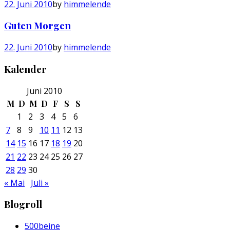
22. Juni 2010
by
himmelende
Guten Morgen
22. Juni 2010
by
himmelende
Kalender
Juni 2010
M
D
M
D
F
S
S
1
2
3
4
5
6
7
8
9
10
11
12
13
14
15
16
17
18
19
20
21
22
23
24
25
26
27
28
29
30
« Mai
Juli »
Blogroll
500beine