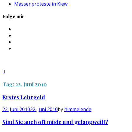
Massenproteste in Kiew
Folge mir
Profil
von
Profil
sebastan.herold
von
Profil
auf
@himmelende
von
Profil
Facebook
auf
himmelende
von
anzeigen
Twitter
auf
circusriot
anzeigen
Instagram
auf
anzeigen
Tumblr
anzeigen
Tag:
22. Juni 2010
Erstes Lehrgeld
22. Juni 2010
22. Juni 2010
by
himmelende
Sind Sie auch oft müde und gelangweilt?