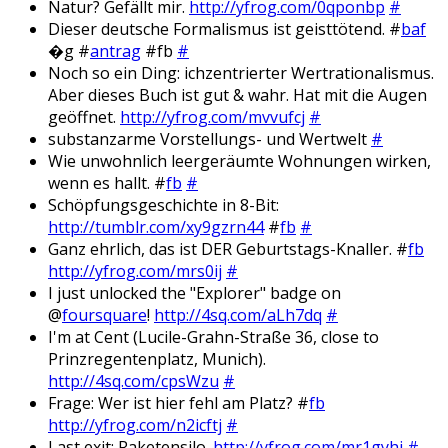
Natur? Gefällt mir.
http://yfrog.com/0qponbp
#
Dieser deutsche Formalismus ist geisttötend. #
baf
�g #
antrag
#fb
#
Noch so ein Ding: ichzentrierter Wertrationalismus.
Aber dieses Buch ist gut & wahr. Hat mit die Augen
geöffnet.
http://yfrog.com/mvvufcj
#
substanzarme Vorstellungs- und Wertwelt
#
Wie unwohnlich leergeräumte Wohnungen wirken,
wenn es hallt. #
fb
#
Schöpfungsgeschichte in 8-Bit:
http://tumblr.com/xy9gzrn44
#
fb
#
Ganz ehrlich, das ist DER Geburtstags-Knaller. #
fb
http://yfrog.com/mrs0ij
#
I just unlocked the "Explorer" badge on
@
foursquare
!
http://4sq.com/aLh7dq
#
I'm at Cent (Lucile-Grahn-Straße 36, close to
Prinzregentenplatz, Munich).
http://4sq.com/cpsWzu
#
Frage: Wer ist hier fehl am Platz? #
fb
http://yfrog.com/n2icftj
#
Last exit: Raketensilo.
http://yfrog.com/mr1gyhj
#