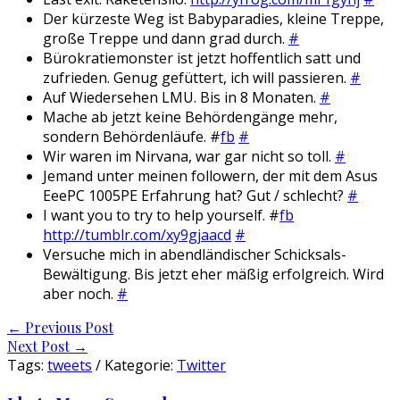
Der kürzeste Weg ist Babyparadies, kleine Treppe,
große Treppe und dann grad durch.
#
Bürokratiemonster ist jetzt hoffentlich satt und
zufrieden. Genug gefüttert, ich will passieren.
#
Auf Wiedersehen LMU. Bis in 8 Monaten.
#
Mache ab jetzt keine Behördengänge mehr,
sondern Behördenläufe. #
fb
#
Wir waren im Nirvana, war gar nicht so toll.
#
Jemand unter meinen followern, der mit dem Asus
EeePC 1005PE Erfahrung hat? Gut / schlecht?
#
I want you to try to help yourself. #
fb
http://tumblr.com/xy9gjaacd
#
Versuche mich in abendländischer Schicksals-
Bewältigung. Bis jetzt eher mäßig erfolgreich. Wird
aber noch.
#
Post
←
Previous Post
Next Post
→
navigation
Tags:
tweets
/ Kategorie:
Twitter