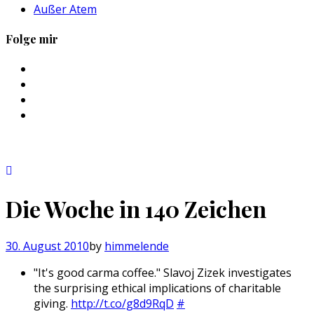
Außer Atem
Folge mir
Profil
von
Profil
sebastan.herold
von
Profil
auf
@himmelende
von
Profil
Facebook
auf
himmelende
von
anzeigen
Twitter
auf
circusriot
anzeigen
Instagram
auf
anzeigen
Tumblr
anzeigen
Die Woche in 140 Zeichen
30. August 2010
by
himmelende
"It's good carma coffee." Slavoj Zizek investigates
the surprising ethical implications of charitable
giving.
http://t.co/g8d9RqD
#