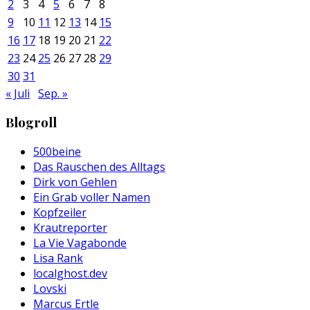
2
3
4
5
6
7
8
9
10
11
12
13
14
15
16
17
18
19
20
21
22
23
24
25
26
27
28
29
30
31
« Juli
Sep. »
Blogroll
500beine
Das Rauschen des Alltags
Dirk von Gehlen
Ein Grab voller Namen
Kopfzeiler
Krautreporter
La Vie Vagabonde
Lisa Rank
localghost.dev
Lovski
Marcus Ertle