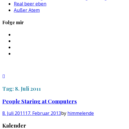
Real beer eben
Außer Atem
Folge mir
Profil
von
Profil
sebastan.herold
von
Profil
auf
@himmelende
von
Profil
Facebook
auf
himmelende
von
anzeigen
Twitter
auf
circusriot
anzeigen
Instagram
auf
anzeigen
Tumblr
anzeigen
Tag:
8. Juli 2011
People Staring at Computers
8. Juli 2011
17. Februar 2013
by
himmelende
Kalender