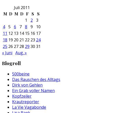
Juli 2011
M
D
M
D
F
S
S
1
2
3
4
5
6
7
8
9
10
11
12
13
14
15
16
17
18
19
20
21
22
23
24
25
26
27
28
29
30
31
« Juni
Aug. »
Blogroll
500beine
Das Rauschen des Alltags
Dirk von Gehlen
Ein Grab voller Namen
Kopfzeiler
Krautreporter
La Vie Vagabonde
Lisa Rank