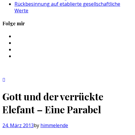
Rückbesinnung auf etablierte gesellschaftliche
Werte
Folge mir
Profil
von
Profil
sebastan.herold
von
Profil
auf
@himmelende
von
Profil
Facebook
auf
himmelende
von
anzeigen
Twitter
auf
circusriot
anzeigen
Instagram
auf
anzeigen
Tumblr
anzeigen
Gott und der verrückte
Elefant – Eine Parabel
24. März 2013
by
himmelende