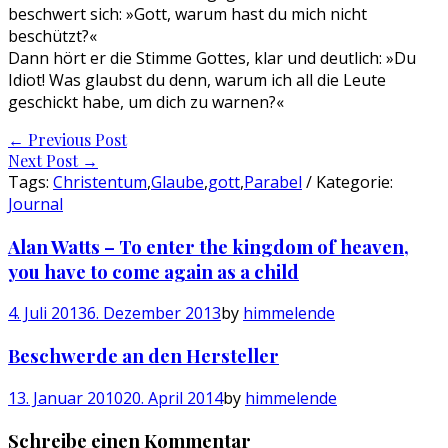
beschwert sich: »Gott, warum hast du mich nicht
beschützt?«
Dann hört er die Stimme Gottes, klar und deutlich: »Du
Idiot! Was glaubst du denn, warum ich all die Leute
geschickt habe, um dich zu warnen?«
Post
←
Previous Post
Next Post
→
navigation
Tags:
Christentum
,
Glaube
,
gott
,
Parabel
/ Kategorie:
Journal
Alan Watts – To enter the kingdom of heaven,
you have to come again as a child
4. Juli 2013
6. Dezember 2013
by
himmelende
Beschwerde an den Hersteller
13. Januar 2010
20. April 2014
by
himmelende
Schreibe einen Kommentar