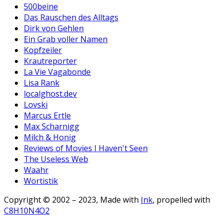
500beine
Das Rauschen des Alltags
Dirk von Gehlen
Ein Grab voller Namen
Kopfzeiler
Krautreporter
La Vie Vagabonde
Lisa Rank
localghost.dev
Lovski
Marcus Ertle
Max Scharnigg
Milch & Honig
Reviews of Movies I Haven't Seen
The Useless Web
Waahr
Wortistik
Copyright © 2002 – 2023, Made with
Ink
, propelled with
C8H10N4O2