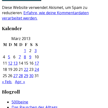
Diese Website verwendet Akismet, um Spam zu
reduzieren.
Erfahre, wie deine Kommentardaten
verarbeitet werden.
Kalender
März 2013
M
D
M
D
F
S
S
1
2
3
4
5
6
7
8
9
10
11
12
13
14
15
16
17
18
19
20
21
22
23
24
25
26
27
28
29
30
31
« Feb.
Apr. »
Blogroll
500beine
Das Rauschen des Alltags