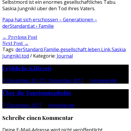
Selbstmord ist ein enormes gesellschaftliches Tabu.
Saskia Jungnikl über den Tod ihres Vaters.
Papa hat sich erschossen – Generationen –
derStandard.at › Familie
Post
←
Previous Post
Next Post
→
navigation
Tags:
derStandard
,
Familie
,
gesellschaft
,
leben
,
Link
,
Saskia
Jungnikl
,
tod
/ Kategorie:
Journal
Fröhliche Kältezeit
9. Dezember 2017
11. Dezember 2017
by
himmelende
Über die Tourismusphobie
7. Dezember 2017
by
himmelende
Schreibe einen Kommentar
Deine E-Mail-Adresse wird nicht veröffentlicht.