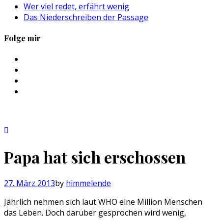
Wer viel redet, erfährt wenig
Das Niederschreiben der Passage
Folge mir
Profil
von
Profil
sebastan.herold
von
Profil
auf
@himmelende
von
Profil
Facebook
auf
himmelende
von
anzeigen
Twitter
auf
circusriot
anzeigen
Instagram
auf
anzeigen
Tumblr
anzeigen
Papa hat sich erschossen
27. März 2013
by
himmelende
Jährlich nehmen sich laut WHO eine Million Menschen
das Leben. Doch darüber gesprochen wird wenig,