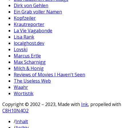
Dirk von Gehlen
Ein Grab voller Namen
Kopfzeiler
Krautreporter
La Vie Vagabonde
Lisa Rank
localghost.dev
Lovski
Marcus Ertle
Max Scharnigg
Milch & Honig
Reviews of Movies I Haven't Seen
The Useless Web
Waahr
Wortistik
Copyright © 2002 – 2023, Made with
Ink
, propelled with
C8H10N4O2
/
Inhalt
/
Archiv