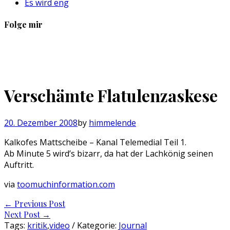
Es wird eng
Folge mir
Profil
Profil
Profil
Profil
von
von
von
von
sebastan.herold
@himmelende
himmelende
circusriot
auf
auf
auf
auf
Facebook
Twitter
Instagram
Tumblr
Verschämte Flatulenzaskese
anzeigen
anzeigen
anzeigen
anzeigen
20. Dezember 2008
by
himmelende
Kalkofes Mattscheibe – Kanal Telemedial Teil 1.
Ab Minute 5 wird’s bizarr, da hat der Lachkönig seinen
Auftritt.
via
toomuchinformation.com
Post
←
Previous Post
Next Post
→
navigation
Tags:
kritik
,
video
/ Kategorie:
Journal