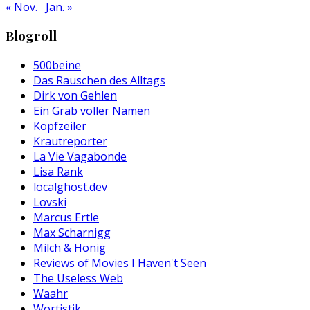
« Nov.
Jan. »
Blogroll
500beine
Das Rauschen des Alltags
Dirk von Gehlen
Ein Grab voller Namen
Kopfzeiler
Krautreporter
La Vie Vagabonde
Lisa Rank
localghost.dev
Lovski
Marcus Ertle
Max Scharnigg
Milch & Honig
Reviews of Movies I Haven't Seen
The Useless Web
Waahr
Wortistik