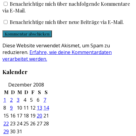
Benachrichtige mich über nachfolgende Kommentare
via E-Mail.
Benachrichtige mich über neue Beiträge via E-Mail.
Diese Website verwendet Akismet, um Spam zu
reduzieren.
Erfahre, wie deine Kommentardaten
verarbeitet werden.
Kalender
Dezember 2008
M
D
M
D
F
S
S
1
2
3
4
5
6
7
8
9
10
11
12
13
14
15
16
17
18
19
20
21
22
23
24
25
26
27
28
29
30
31