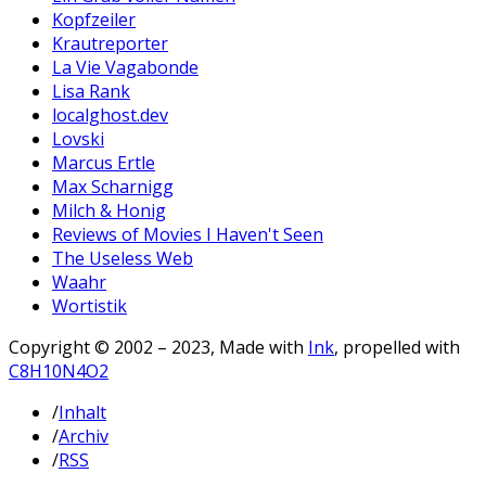
Kopfzeiler
Krautreporter
La Vie Vagabonde
Lisa Rank
localghost.dev
Lovski
Marcus Ertle
Max Scharnigg
Milch & Honig
Reviews of Movies I Haven't Seen
The Useless Web
Waahr
Wortistik
Copyright © 2002 – 2023, Made with
Ink
, propelled with
C8H10N4O2
/
Inhalt
/
Archiv
/
RSS