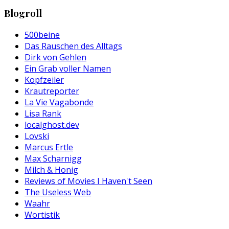
Blogroll
500beine
Das Rauschen des Alltags
Dirk von Gehlen
Ein Grab voller Namen
Kopfzeiler
Krautreporter
La Vie Vagabonde
Lisa Rank
localghost.dev
Lovski
Marcus Ertle
Max Scharnigg
Milch & Honig
Reviews of Movies I Haven't Seen
The Useless Web
Waahr
Wortistik