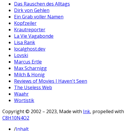
Das Rauschen des Alltags
Dirk von Gehlen
Ein Grab voller Namen
Kopfzeiler
Krautreporter
La Vie Vagabonde
Lisa Rank
localghost.dev
Lovski
Marcus Ertle
Max Scharnigg
Milch & Honig
Reviews of Movies I Haven't Seen
The Useless Web
Waahr
Wortistik
Copyright © 2002 – 2023, Made with
Ink
, propelled with
C8H10N4O2
/
Inhalt