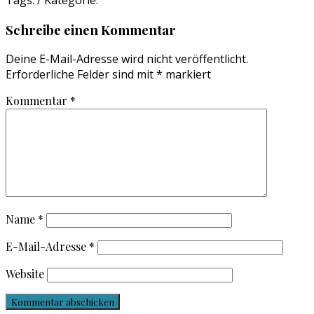
Tags: / Kategorie:
navigation
Schreibe einen Kommentar
Deine E-Mail-Adresse wird nicht veröffentlicht.
Erforderliche Felder sind mit
*
markiert
Kommentar
*
Name
*
E-Mail-Adresse
*
Website