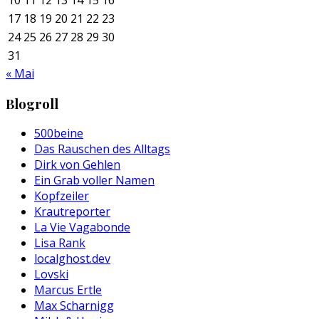
17
18
19
20
21
22
23
24
25
26
27
28
29
30
31
« Mai
Blogroll
500beine
Das Rauschen des Alltags
Dirk von Gehlen
Ein Grab voller Namen
Kopfzeiler
Krautreporter
La Vie Vagabonde
Lisa Rank
localghost.dev
Lovski
Marcus Ertle
Max Scharnigg