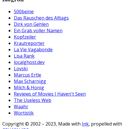
500beine
Das Rauschen des Alltags
Dirk von Gehlen
Ein Grab voller Namen
Kopfzeiler
Krautreporter
La Vie Vagabonde
Lisa Rank
localghost.dev
Lovski
Marcus Ertle
Max Scharnigg
Milch & Honig
Reviews of Movies I Haven't Seen
The Useless Web
Waahr
Wortistik
Copyright © 2002 – 2023, Made with
Ink
, propelled with