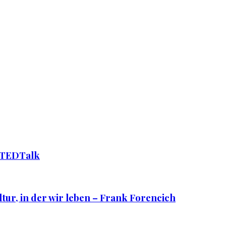
– TEDTalk
tur, in der wir leben – Frank Forencich