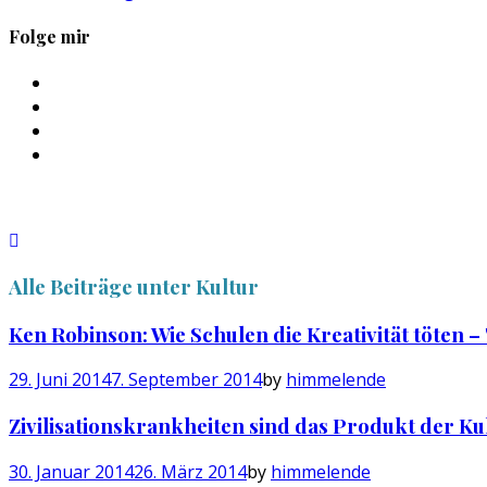
Folge mir
Profil
von
Profil
sebastan.herold
von
Profil
auf
@himmelende
von
Profil
Facebook
auf
himmelende
von
anzeigen
Twitter
auf
circusriot
anzeigen
Instagram
auf
anzeigen
Tumblr
anzeigen
Alle Beiträge unter
Kultur
Ken Robinson: Wie Schulen die Kreativität töten 
29. Juni 2014
7. September 2014
by
himmelende
Zivilisationskrankheiten sind das Produkt der Kul
30. Januar 2014
26. März 2014
by
himmelende