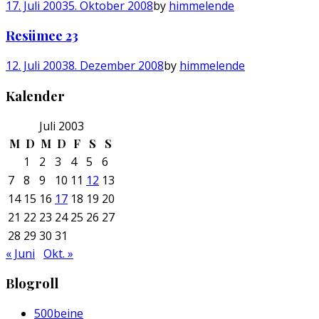
17. Juli 2003
5. Oktober 2008
by
himmelende
Resümee 23
12. Juli 2003
8. Dezember 2008
by
himmelende
Kalender
Juli 2003
M
D
M
D
F
S
S
1
2
3
4
5
6
7
8
9
10
11
12
13
14
15
16
17
18
19
20
21
22
23
24
25
26
27
28
29
30
31
« Juni
Okt. »
Blogroll
500beine