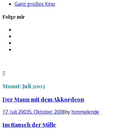
Ganz großes Kino
Folge mir
Profil
von
Profil
sebastan.herold
von
Profil
auf
@himmelende
von
Profil
Facebook
auf
himmelende
von
anzeigen
Twitter
auf
circusriot
anzeigen
Instagram
auf
anzeigen
Tumblr
anzeigen
Monat:
Juli 2003
Der Mann mit dem Akkordeon
17. Juli 2003
5. Oktober 2008
by
himmelende
Im Rausch der Stille