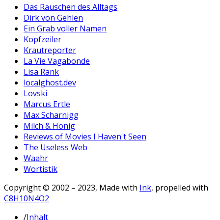
Das Rauschen des Alltags
Dirk von Gehlen
Ein Grab voller Namen
Kopfzeiler
Krautreporter
La Vie Vagabonde
Lisa Rank
localghost.dev
Lovski
Marcus Ertle
Max Scharnigg
Milch & Honig
Reviews of Movies I Haven't Seen
The Useless Web
Waahr
Wortistik
Copyright © 2002 – 2023, Made with
Ink
, propelled with
C8H10N4O2
/
Inhalt