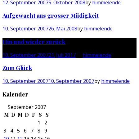
12. September 2007
5. Oktober 2008
by
himmelende
Aufgewacht aus grosser Müdigkeit
10. September 2007
26. Mai 2008
by
himmelende
Hin und wieder zurück
10. September 2007
21. Juli 2017
by
himmelende
Zum Glück
10. September 2007
10. September 2007
by
himmelende
Kalender
September 2007
M
D
M
D
F
S
S
1
2
3
4
5
6
7
8
9
10
11
12
13
14
15
16