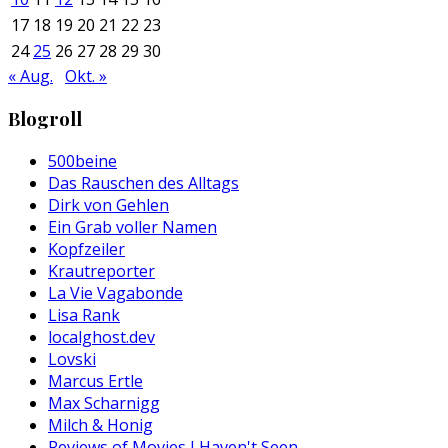
17
18
19
20
21
22
23
24
25
26
27
28
29
30
« Aug.
Okt. »
Blogroll
500beine
Das Rauschen des Alltags
Dirk von Gehlen
Ein Grab voller Namen
Kopfzeiler
Krautreporter
La Vie Vagabonde
Lisa Rank
localghost.dev
Lovski
Marcus Ertle
Max Scharnigg
Milch & Honig
Reviews of Movies I Haven't Seen