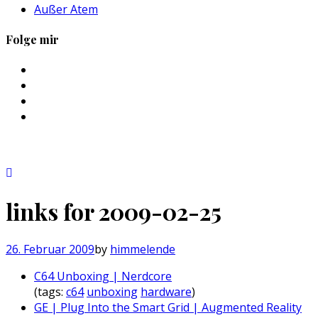
Außer Atem
Folge mir
Profil
von
Profil
sebastan.herold
von
Profil
auf
@himmelende
von
Profil
Facebook
auf
himmelende
von
anzeigen
Twitter
auf
circusriot
anzeigen
Instagram
auf
anzeigen
Tumblr
anzeigen
links for 2009-02-25
26. Februar 2009
by
himmelende
C64 Unboxing | Nerdcore
(tags:
c64
unboxing
hardware
)
GE | Plug Into the Smart Grid | Augmented Reality