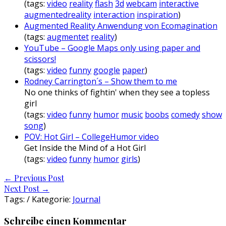
(tags:
video
reality
flash
3d
webcam
interactive
augmentedreality
interaction
inspiration
)
Augmented Reality Anwendung von Ecomagination
(tags:
augmentet
reality
)
YouTube – Google Maps only using paper and
scissors!
(tags:
video
funny
google
paper
)
Rodney Carrington´s – Show them to me
No one thinks of fightin' when they see a topless
girl
(tags:
video
funny
humor
music
boobs
comedy
show
song
)
POV: Hot Girl – CollegeHumor video
Get Inside the Mind of a Hot Girl
(tags:
video
funny
humor
girls
)
Post
←
Previous Post
Next Post
→
navigation
Tags: / Kategorie:
Journal
Schreibe einen Kommentar