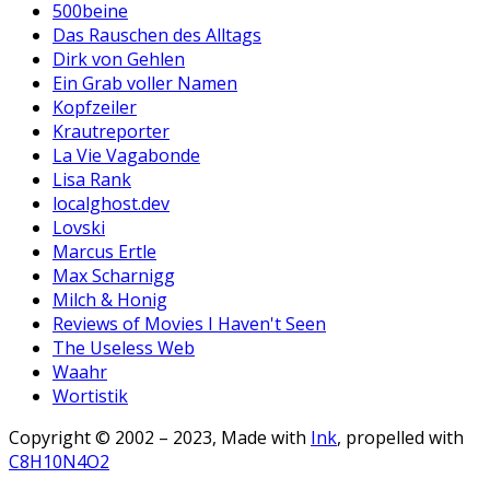
500beine
Das Rauschen des Alltags
Dirk von Gehlen
Ein Grab voller Namen
Kopfzeiler
Krautreporter
La Vie Vagabonde
Lisa Rank
localghost.dev
Lovski
Marcus Ertle
Max Scharnigg
Milch & Honig
Reviews of Movies I Haven't Seen
The Useless Web
Waahr
Wortistik
Copyright © 2002 – 2023, Made with
Ink
, propelled with
C8H10N4O2