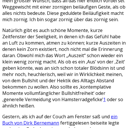
mein größter Wunsch, dass all das hier endlich vorbei sei.
Weggewischt mit einer zornigen beiläufigen Geste, als ob
alles nichts bedeute. Diese geduldete Beiläufigkeit macht
mich zornig. Ich bin sogar zornig über das zornig sein.
Natürlich gibt es auch schöne Momente, kurze
Zeitfenster der Seeligkeit, in denen ich das Gefühl habe
an Luft zu kommen, atmen zu können; kurze Auszeiten in
denen kein Zorn existiert, noch nicht mal die Erinnerung
daran. Obwohl mich das Wort „Auszeit“ schon wieder ein
klein wenig zornig macht. Als ob es ein ‚Aus‘ von der ‚Zeit‘
geben könnte, was an sich schon totaler Blödsinn ist und
mehr noch, heuchlerisch, weil wir in Wirklichkeit meinen,
von dem Bullshit und der Hektik des Alltags Abstand
bekommen zu wollen. Also sollte es ‚kontemplative
Momente vollumfänglicher Bullshitfreiheit‘ oder
‚generelle Vermeidung von Hamsterradgeficke’
1
oder so
ähnlich heißen.
Gestern, als ich auf der Couch am Fenster saß und
ein
Buch von Dirk Bernemann
fertiggelesen beiseite legte