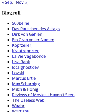
« Sep.
Nov. »
Blogroll
500beine
Das Rauschen des Alltags
Dirk von Gehlen
Ein Grab voller Namen
Kopfzeiler
Krautreporter
La Vie Vagabonde
Lisa Rank
localghost.dev
Lovski
Marcus Ertle
Max Scharnigg
Milch & Honig
Reviews of Movies I Haven't Seen
The Useless Web
Waahr
Wortistik