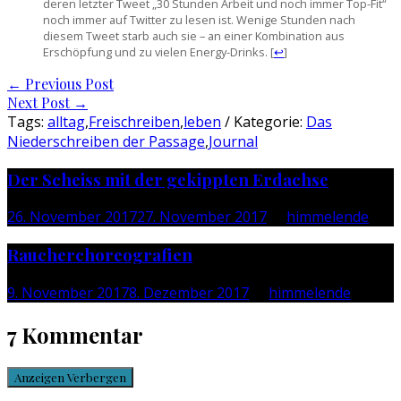
deren letzter Tweet „30 Stunden Arbeit und noch immer Top-Fit“
noch immer auf Twitter zu lesen ist. Wenige Stunden nach
diesem Tweet starb auch sie – an einer Kombination aus
Erschöpfung und zu vielen Energy-Drinks.
[
↩
]
Post
←
Previous Post
Next Post
→
navigation
Tags:
alltag
,
Freischreiben
,
leben
/ Kategorie:
Das
Niederschreiben der Passage
,
Journal
Der Scheiss mit der gekippten Erdachse
26. November 2017
27. November 2017
by
himmelende
Raucherchoreografien
9. November 2017
8. Dezember 2017
by
himmelende
7 Kommentar
Anzeigen
Verbergen