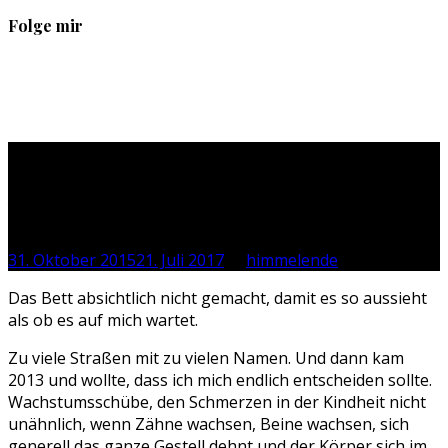
Folge mir
Profil
Profil
Profil
Profil
von
von
von
von
sebastan.herold
@himmelende
himmelende
circusriot
auf
auf
auf
auf
Facebook
Twitter
Instagram
Tumblr
Entschlossen
anzeigen
anzeigen
anzeigen
anzeigen
unentschlossen
31. Oktober 2015
21. Juli 2017
by
himmelende
Das Bett absichtlich nicht gemacht, damit es so aussieht
als ob es auf mich wartet.
Zu viele Straßen mit zu vielen Namen. Und dann kam
2013 und wollte, dass ich mich endlich entscheiden sollte.
Wachstumsschübe, den Schmerzen in der Kindheit nicht
unähnlich, wenn Zähne wachsen, Beine wachsen, sich
generell das ganze Gestell dehnt und der Körper sich im