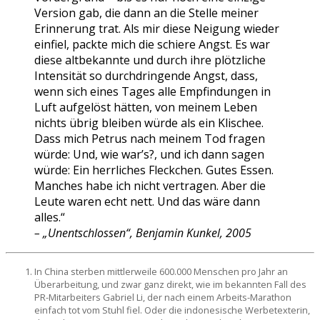
Version gab, die dann an die Stelle meiner
Erinnerung trat. Als mir diese Neigung wieder
einfiel, packte mich die schiere Angst. Es war
diese altbekannte und durch ihre plötzliche
Intensität so durchdringende Angst, dass,
wenn sich eines Tages alle Empfindungen in
Luft aufgelöst hätten, von meinem Leben
nichts übrig bleiben würde als ein Klischee.
Dass mich Petrus nach meinem Tod fragen
würde: Und, wie war’s?, und ich dann sagen
würde: Ein herrliches Fleckchen. Gutes Essen.
Manches habe ich nicht vertragen. Aber die
Leute waren echt nett. Und das wäre dann
alles.“
– „Unentschlossen“, Benjamin Kunkel, 2005
In China sterben mittlerweile 600.000 Menschen pro Jahr an
Überarbeitung, und zwar ganz direkt, wie im bekannten Fall des
PR-Mitarbeiters Gabriel Li, der nach einem Arbeits-Marathon
einfach tot vom Stuhl fiel. Oder die indonesische Werbetexterin,