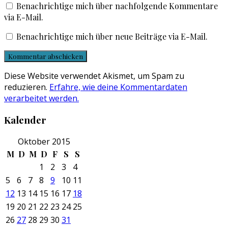
Benachrichtige mich über nachfolgende Kommentare
via E-Mail.
Benachrichtige mich über neue Beiträge via E-Mail.
Diese Website verwendet Akismet, um Spam zu
reduzieren.
Erfahre, wie deine Kommentardaten
verarbeitet werden.
Kalender
Oktober 2015
M
D
M
D
F
S
S
1
2
3
4
5
6
7
8
9
10
11
12
13
14
15
16
17
18
19
20
21
22
23
24
25
26
27
28
29
30
31