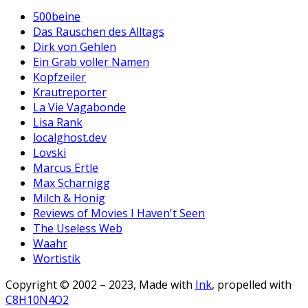
500beine
Das Rauschen des Alltags
Dirk von Gehlen
Ein Grab voller Namen
Kopfzeiler
Krautreporter
La Vie Vagabonde
Lisa Rank
localghost.dev
Lovski
Marcus Ertle
Max Scharnigg
Milch & Honig
Reviews of Movies I Haven't Seen
The Useless Web
Waahr
Wortistik
Copyright © 2002 – 2023, Made with
Ink
, propelled with
C8H10N4O2