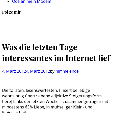
Ode an mein Modem
Folge mir
Profil
Profil
Profil
Profil
von
von
von
von
sebastan.herold
@himmelende
himmelende
circusriot
auf
auf
auf
auf
Facebook
Twitter
Instagram
Tumblr
Was die letzten Tage
anzeigen
anzeigen
anzeigen
anzeigen
interessantes im Internet lief
4. März 2012
4. März 2012
by
himmelende
Die tollsten, lesenswertesten, [insert beliebige
wahnsinnig übertriebene adjektive Steigerungsform
here] Links der letzten Woche – zusammengetragen mit
mindestens 63% Liebe, in mühseliger Klein- und
Kleinstarbeit.