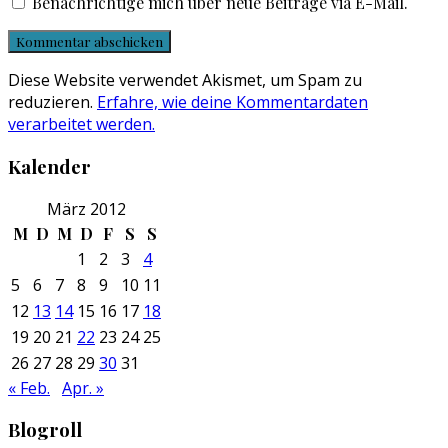
Benachrichtige mich über neue Beiträge via E-Mail.
Diese Website verwendet Akismet, um Spam zu
reduzieren.
Erfahre, wie deine Kommentardaten
verarbeitet werden.
Kalender
März 2012
M
D
M
D
F
S
S
1
2
3
4
5
6
7
8
9
10
11
12
13
14
15
16
17
18
19
20
21
22
23
24
25
26
27
28
29
30
31
« Feb.
Apr. »
Blogroll