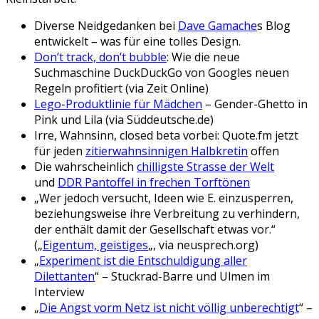
Diverse Neidgedanken bei
Dave Gamache
s Blog
entwickelt – was für eine tolles Design.
Don’t track, don’t bubble
: Wie die neue
Suchmaschine DuckDuckGo von Googles neuen
Regeln profitiert (via Zeit Online)
Lego-Produktlinie für Mädchen
– Gender-Ghetto in
Pink und Lila (via Süddeutsche.de)
Irre, Wahnsinn, closed beta vorbei: Quote.fm jetzt
für jeden
zitierwahnsinnigen Halbkretin
offen
Die wahrscheinlich
chilligste Strasse der Welt
und
DDR Pantoffel in frechen Torftönen
„Wer jedoch versucht, Ideen wie E. einzusperren,
beziehungsweise ihre Verbreitung zu verhindern,
der enthält damit der Gesellschaft etwas vor.“
(„
Eigentum, geistiges
„, via neusprech.org)
„
Experiment ist die Entschuldigung aller
Dilettanten
“ – Stuckrad-Barre und Ulmen im
Interview
„
Die Angst vorm Netz ist nicht völlig unberechtigt
“ –