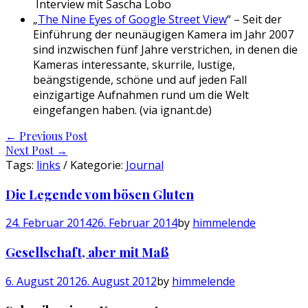
Interview mit Sascha Lobo
„
The Nine Eyes of Google Street View
“ – Seit der
Einführung der neunäugigen Kamera im Jahr 2007
sind inzwischen fünf Jahre verstrichen, in denen die
Kameras interessante, skurrile, lustige,
beängstigende, schöne und auf jeden Fall
einzigartige Aufnahmen rund um die Welt
eingefangen haben. (via ignant.de)
Post
←
Previous Post
Next Post
→
navigation
Tags:
links
/ Kategorie:
Journal
Die Legende vom bösen Gluten
24. Februar 2014
26. Februar 2014
by
himmelende
Gesellschaft, aber mit Maß
6. August 2012
6. August 2012
by
himmelende