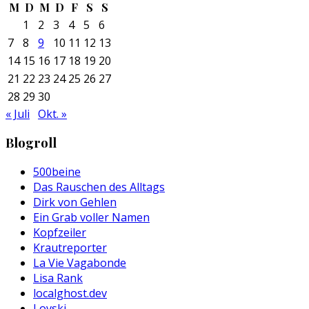
M
D
M
D
F
S
S
1
2
3
4
5
6
7
8
9
10
11
12
13
14
15
16
17
18
19
20
21
22
23
24
25
26
27
28
29
30
« Juli
Okt. »
Blogroll
500beine
Das Rauschen des Alltags
Dirk von Gehlen
Ein Grab voller Namen
Kopfzeiler
Krautreporter
La Vie Vagabonde
Lisa Rank
localghost.dev
Lovski