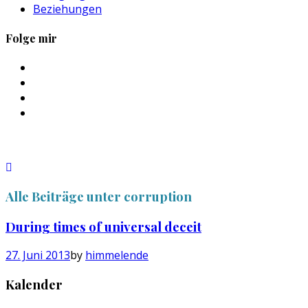
Beziehungen
Folge mir
Profil
von
Profil
sebastan.herold
von
Profil
auf
@himmelende
von
Profil
Facebook
auf
himmelende
von
anzeigen
Twitter
auf
circusriot
anzeigen
Instagram
auf
anzeigen
Tumblr
anzeigen
Alle Beiträge unter
corruption
During times of universal deceit
27. Juni 2013
by
himmelende
Kalender