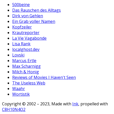
500beine
Das Rauschen des Alltags
Dirk von Gehlen
Ein Grab voller Namen
Kopfzeiler
Krautreporter
La Vie Vagabonde
Lisa Rank
localghost.dev
Lovski
Marcus Ertle
Max Scharnigg
Milch & Honig
Reviews of Movies I Haven't Seen
The Useless Web
Waahr
Wortistik
Copyright © 2002 – 2023, Made with
Ink
, propelled with
C8H10N4O2