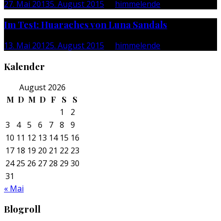
27. Mai 2013
5. August 2015
by
himmelende
Im Test: Huaraches von Luna Sandals
13. Mai 2012
5. August 2015
by
himmelende
Kalender
August 2026
M
D
M
D
F
S
S
1
2
3
4
5
6
7
8
9
10
11
12
13
14
15
16
17
18
19
20
21
22
23
24
25
26
27
28
29
30
31
« Mai
Blogroll