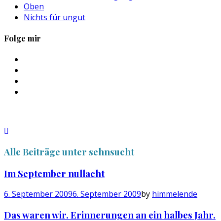
Oben
Nichts für ungut
Folge mir
Profil
von
Profil
sebastan.herold
von
Profil
auf
@himmelende
von
Profil
Facebook
auf
himmelende
von
anzeigen
Twitter
auf
circusriot
anzeigen
Instagram
auf
anzeigen
Tumblr
anzeigen
Alle Beiträge unter
sehnsucht
Im September nullacht
6. September 2009
6. September 2009
by
himmelende
Das waren wir. Erinnerungen an ein halbes Jahr.