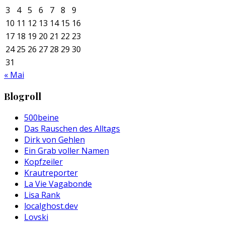
3
4
5
6
7
8
9
10
11
12
13
14
15
16
17
18
19
20
21
22
23
24
25
26
27
28
29
30
31
« Mai
Blogroll
500beine
Das Rauschen des Alltags
Dirk von Gehlen
Ein Grab voller Namen
Kopfzeiler
Krautreporter
La Vie Vagabonde
Lisa Rank
localghost.dev
Lovski