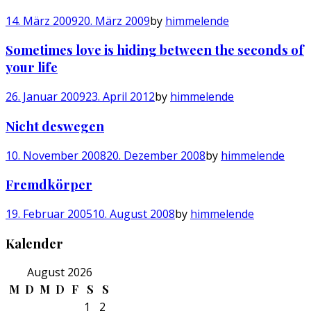
14. März 2009
20. März 2009
by
himmelende
Sometimes love is hiding between the seconds of
your life
26. Januar 2009
23. April 2012
by
himmelende
Nicht deswegen
10. November 2008
20. Dezember 2008
by
himmelende
Fremdkörper
19. Februar 2005
10. August 2008
by
himmelende
Kalender
August 2026
M
D
M
D
F
S
S
1
2