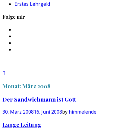
Erstes Lehrgeld
Folge mir
Profil
von
Profil
sebastan.herold
von
Profil
auf
@himmelende
von
Profil
Facebook
auf
himmelende
von
anzeigen
Twitter
auf
circusriot
anzeigen
Instagram
auf
anzeigen
Tumblr
anzeigen
Monat:
März 2008
Der Sandwichmann ist Gott
30. März 2008
16. Juni 2008
by
himmelende
Lange Leitung