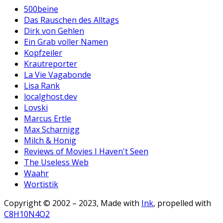
500beine
Das Rauschen des Alltags
Dirk von Gehlen
Ein Grab voller Namen
Kopfzeiler
Krautreporter
La Vie Vagabonde
Lisa Rank
localghost.dev
Lovski
Marcus Ertle
Max Scharnigg
Milch & Honig
Reviews of Movies I Haven't Seen
The Useless Web
Waahr
Wortistik
Copyright © 2002 – 2023, Made with
Ink
, propelled with
C8H10N4O2