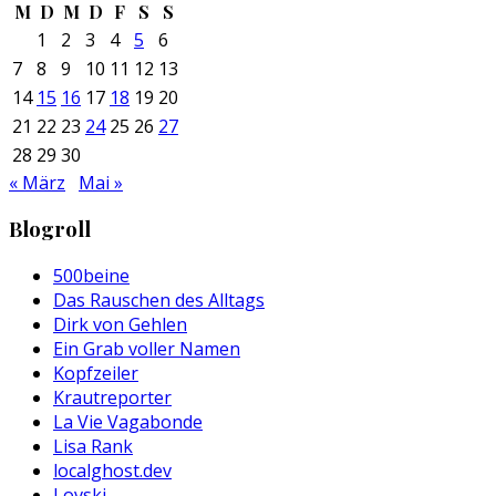
M
D
M
D
F
S
S
1
2
3
4
5
6
7
8
9
10
11
12
13
14
15
16
17
18
19
20
21
22
23
24
25
26
27
28
29
30
« März
Mai »
Blogroll
500beine
Das Rauschen des Alltags
Dirk von Gehlen
Ein Grab voller Namen
Kopfzeiler
Krautreporter
La Vie Vagabonde
Lisa Rank
localghost.dev
Lovski