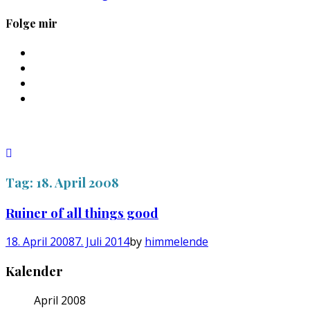
Folge mir
Profil
von
Profil
sebastan.herold
von
Profil
auf
@himmelende
von
Profil
Facebook
auf
himmelende
von
anzeigen
Twitter
auf
circusriot
anzeigen
Instagram
auf
anzeigen
Tumblr
anzeigen
Tag:
18. April 2008
Ruiner of all things good
18. April 2008
7. Juli 2014
by
himmelende
Kalender
April 2008