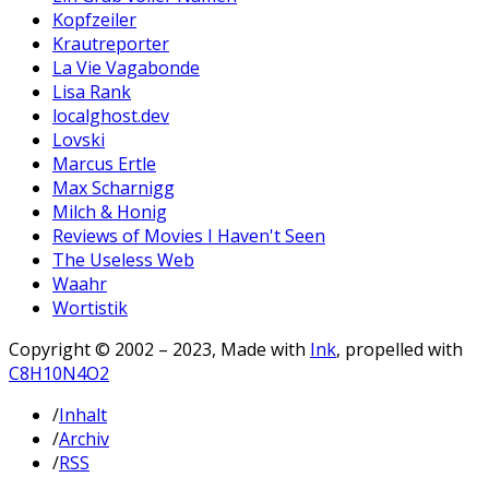
Kopfzeiler
Krautreporter
La Vie Vagabonde
Lisa Rank
localghost.dev
Lovski
Marcus Ertle
Max Scharnigg
Milch & Honig
Reviews of Movies I Haven't Seen
The Useless Web
Waahr
Wortistik
Copyright © 2002 – 2023, Made with
Ink
, propelled with
C8H10N4O2
/
Inhalt
/
Archiv
/
RSS