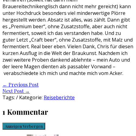
Brauereitechnikenglisch dann nicht mehr gereicht) kann
unter Hochdruck besonders viel minderwertige Plörre
hergestellt werden. Absatz ist alles, was zählt. Dann gibt
es „Premium beer“, ohne Zusatzstoffe, aber auch nicht
fermentiert, soweit ich das verstanden habe. Und zu
guter Letzt „Craft beer“, ohne Zusatzstoffe, mit Malz und
fermentiert. Real beer eben. Vielen Dank, Chris für diesen
kurzen Ausflug in die Welt der Braukunst. Nachdem ich
zwei weitere Proben dankend ablehnte – mein Auto und
der leere Magen dienten als passabler Vorwand –
verabschiedete ich mich und machte mich vom Acker.
Post
←
Previous Post
Next Post
→
navigation
Tags: / Kategorie:
Reiseberichte
1 Kommentar
Anzeigen
Verbergen