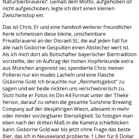
Naturbierbrauerei“. Gemäß dem Motto, aufgehoben ist
nicht aufgeschoben, legte ich dort einen kleinen
Zwischenstop ein.
Das ist Chris. Er und eine handvoll weiterer freundlicher
Kerle schmeissen diese kleine, unscheinbare
Privatbrauerei an der Disraeli St., die auf jeden Fall für
alle nach Gisborne Gespülten einen Abstecher wert ist.
Als ich mich dort als Botschafter bayerischer Biertradition
vorstellte, der im Auftrag der hohen Hopfenkunde extra
aus München angereist sei, spendierte Chris meiner
Polterei nur ein müdes Lächeln und eine Flasche
Gisborne Gold. Ich brauchte nur „Reinheitsgebot“ zu
sagen und wir beide nickten uns verschwörerisch zu.
Stolz holte er Fotos im Din A4 Format unter der Theke
hervor, darauf zu sehen die gesamte Sunshine Brewing
Company auf der diesjährigen Wiesn, allesamt in mehr
oder minder vorzeigbarer Bierseligkeit. So fotogen man
eben nach der dritten Maß in die Kamera schielblicken
kann. Gisborne Gold war bis jetzt ohne Frage das beste
Bier, das ich in Neuseeland probierte. 1 Liter für 6 Dollar