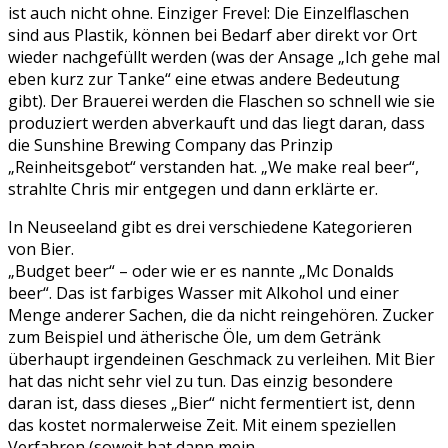
ist auch nicht ohne. Einziger Frevel: Die Einzelflaschen
sind aus Plastik, können bei Bedarf aber direkt vor Ort
wieder nachgefüllt werden (was der Ansage „Ich gehe mal
eben kurz zur Tanke“ eine etwas andere Bedeutung
gibt). Der Brauerei werden die Flaschen so schnell wie sie
produziert werden abverkauft und das liegt daran, dass
die Sunshine Brewing Company das Prinzip
„Reinheitsgebot“ verstanden hat. „We make real beer“,
strahlte Chris mir entgegen und dann erklärte er.
In Neuseeland gibt es drei verschiedene Kategorieren
von Bier.
„Budget beer“ – oder wie er es nannte „Mc Donalds
beer“. Das ist farbiges Wasser mit Alkohol und einer
Menge anderer Sachen, die da nicht reingehören. Zucker
zum Beispiel und ätherische Öle, um dem Getränk
überhaupt irgendeinen Geschmack zu verleihen. Mit Bier
hat das nicht sehr viel zu tun. Das einzig besondere
daran ist, dass dieses „Bier“ nicht fermentiert ist, denn
das kostet normalerweise Zeit. Mit einem speziellen
Verfahren (soweit hat dann mein