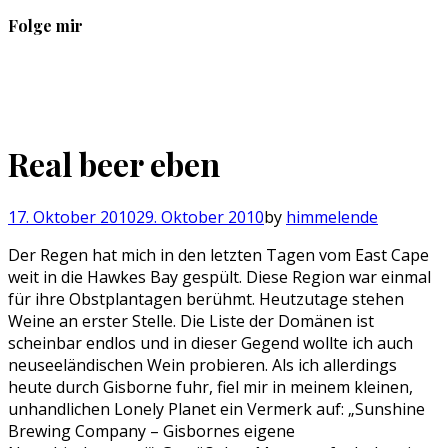
Folge mir
Profil
Profil
Profil
Profil
von
von
von
von
sebastan.herold
@himmelende
himmelende
circusriot
auf
auf
auf
auf
Facebook
Twitter
Instagram
Tumblr
Real beer eben
anzeigen
anzeigen
anzeigen
anzeigen
17. Oktober 2010
29. Oktober 2010
by
himmelende
Der Regen hat mich in den letzten Tagen vom East Cape
weit in die Hawkes Bay gespült. Diese Region war einmal
für ihre Obstplantagen berühmt. Heutzutage stehen
Weine an erster Stelle. Die Liste der Domänen ist
scheinbar endlos und in dieser Gegend wollte ich auch
neuseeländischen Wein probieren. Als ich allerdings
heute durch Gisborne fuhr, fiel mir in meinem kleinen,
unhandlichen Lonely Planet ein Vermerk auf: „Sunshine
Brewing Company – Gisbornes eigene