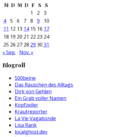
M
D
M
D
F
S
S
1
2
3
4
5
6
7
8
9
10
11
12
13
14
15
16
17
18
19
20
21
22
23
24
25
26
27
28
29
30
31
« Sep.
Nov. »
Blogroll
500beine
Das Rauschen des Alltags
Dirk von Gehlen
Ein Grab voller Namen
Kopfzeiler
Krautreporter
La Vie Vagabonde
Lisa Rank
localghost.dev