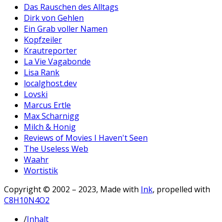
Das Rauschen des Alltags
Dirk von Gehlen
Ein Grab voller Namen
Kopfzeiler
Krautreporter
La Vie Vagabonde
Lisa Rank
localghost.dev
Lovski
Marcus Ertle
Max Scharnigg
Milch & Honig
Reviews of Movies I Haven't Seen
The Useless Web
Waahr
Wortistik
Copyright © 2002 – 2023, Made with
Ink
, propelled with
C8H10N4O2
/
Inhalt