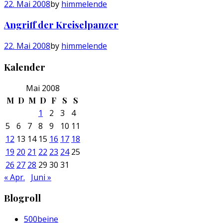
22. Mai 2008
by
himmelende
Angriff der Kreiselpanzer
22. Mai 2008
by
himmelende
Kalender
Mai 2008
M
D
M
D
F
S
S
1
2
3
4
5
6
7
8
9
10
11
12
13
14
15
16
17
18
19
20
21
22
23
24
25
26
27
28
29
30
31
« Apr.
Juni »
Blogroll
500beine