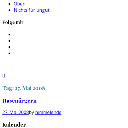
Oben
Nichts für ungut
Folge mir
Profil
von
Profil
sebastan.herold
von
Profil
auf
@himmelende
von
Profil
Facebook
auf
himmelende
von
anzeigen
Twitter
auf
circusriot
anzeigen
Instagram
auf
anzeigen
Tumblr
anzeigen
Tag:
27. Mai 2008
Hasenärgern
27. Mai 2008
by
himmelende
Kalender