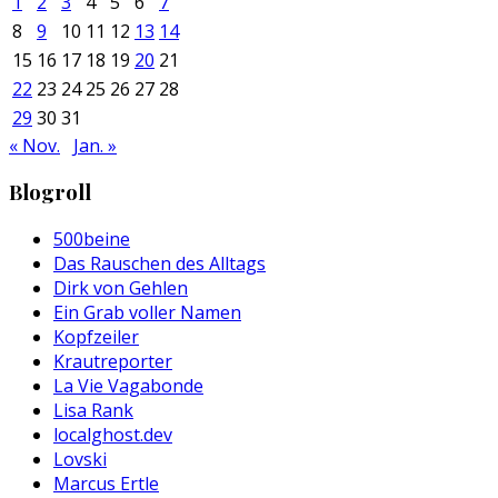
1
2
3
4
5
6
7
8
9
10
11
12
13
14
15
16
17
18
19
20
21
22
23
24
25
26
27
28
29
30
31
« Nov.
Jan. »
Blogroll
500beine
Das Rauschen des Alltags
Dirk von Gehlen
Ein Grab voller Namen
Kopfzeiler
Krautreporter
La Vie Vagabonde
Lisa Rank
localghost.dev
Lovski
Marcus Ertle