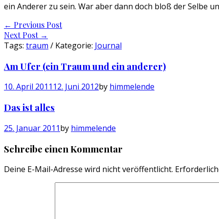
ein Anderer zu sein. War aber dann doch bloß der Selbe u
Post
←
Previous Post
Next Post
→
navigation
Tags:
traum
/ Kategorie:
Journal
Am Ufer (ein Traum und ein anderer)
10. April 2011
12. Juni 2012
by
himmelende
Das ist alles
25. Januar 2011
by
himmelende
Schreibe einen Kommentar
Deine E-Mail-Adresse wird nicht veröffentlicht.
Erforderlich