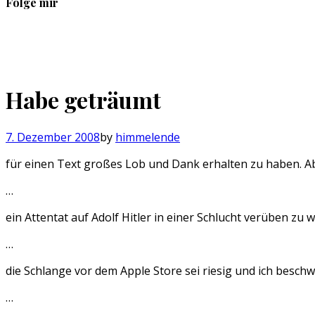
Folge mir
Profil
Profil
Profil
Profil
von
von
von
von
sebastan.herold
@himmelende
himmelende
circusriot
auf
auf
auf
auf
Facebook
Twitter
Instagram
Tumblr
Habe geträumt
anzeigen
anzeigen
anzeigen
anzeigen
7. Dezember 2008
by
himmelende
für einen Text großes Lob und Dank erhalten zu haben. Ab
…
ein Attentat auf Adolf Hitler in einer Schlucht verüben zu
…
die Schlange vor dem Apple Store sei riesig und ich besc
…