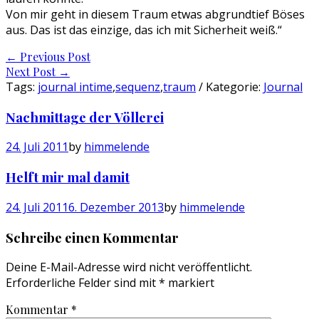
Von mir geht in diesem Traum etwas abgrundtief Böses
aus. Das ist das einzige, das ich mit Sicherheit weiß.“
Post
←
Previous Post
Next Post
→
navigation
Tags:
journal intime
,
sequenz
,
traum
/ Kategorie:
Journal
Nachmittage der Völlerei
24. Juli 2011
by
himmelende
Helft mir mal damit
24. Juli 2011
6. Dezember 2013
by
himmelende
Schreibe einen Kommentar
Deine E-Mail-Adresse wird nicht veröffentlicht.
Erforderliche Felder sind mit
*
markiert
Kommentar
*