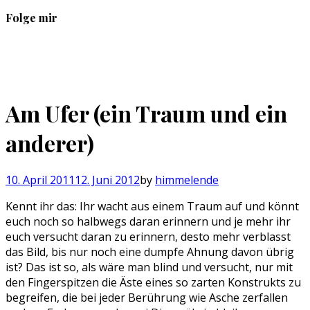
Folge mir
Profil
Profil
Profil
Profil
von
von
von
von
sebastan.herold
@himmelende
himmelende
circusriot
auf
auf
auf
auf
Facebook
Twitter
Instagram
Tumblr
Am Ufer (ein Traum und ein
anzeigen
anzeigen
anzeigen
anzeigen
anderer)
10. April 2011
12. Juni 2012
by
himmelende
Kennt ihr das: Ihr wacht aus einem Traum auf und könnt
euch noch so halbwegs daran erinnern und je mehr ihr
euch versucht daran zu erinnern, desto mehr verblasst
das Bild, bis nur noch eine dumpfe Ahnung davon übrig
ist? Das ist so, als wäre man blind und versucht, nur mit
den Fingerspitzen die Äste eines so zarten Konstrukts zu
begreifen, die bei jeder Berührung wie Asche zerfallen