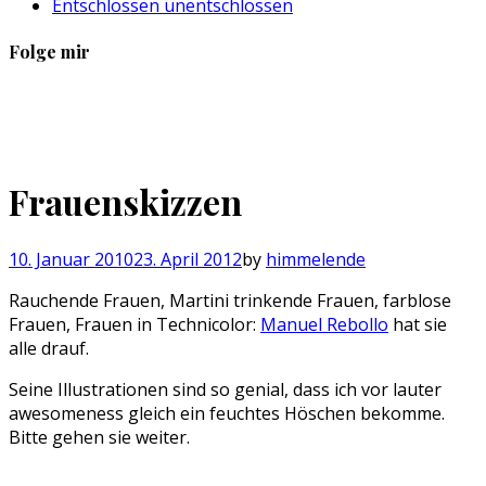
Entschlossen unentschlossen
Folge mir
Profil
Profil
Profil
Profil
von
von
von
von
sebastan.herold
@himmelende
himmelende
circusriot
auf
auf
auf
auf
Facebook
Twitter
Instagram
Tumblr
Frauenskizzen
anzeigen
anzeigen
anzeigen
anzeigen
10. Januar 2010
23. April 2012
by
himmelende
Rauchende Frauen, Martini trinkende Frauen, farblose
Frauen, Frauen in Technicolor:
Manuel Rebollo
hat sie
alle drauf.
Seine Illustrationen sind so genial, dass ich vor lauter
awesomeness gleich ein feuchtes Höschen bekomme.
Bitte gehen sie weiter.