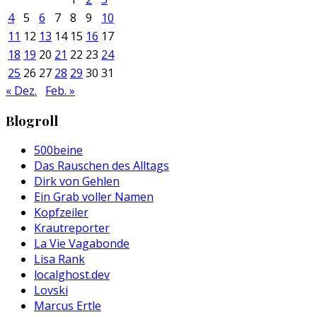
4
5
6
7
8
9
10
11
12
13
14
15
16
17
18
19
20
21
22
23
24
25
26
27
28
29
30
31
« Dez.
Feb. »
Blogroll
500beine
Das Rauschen des Alltags
Dirk von Gehlen
Ein Grab voller Namen
Kopfzeiler
Krautreporter
La Vie Vagabonde
Lisa Rank
localghost.dev
Lovski
Marcus Ertle