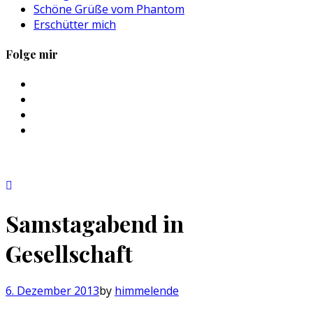
Schöne Grüße vom Phantom
Erschütter mich
Folge mir
Profil
von
Profil
sebastan.herold
von
Profil
auf
@himmelende
von
Profil
Facebook
auf
himmelende
von
anzeigen
Twitter
auf
circusriot
anzeigen
Instagram
auf
anzeigen
Tumblr
anzeigen
Samstagabend in
Gesellschaft
6. Dezember 2013
by
himmelende