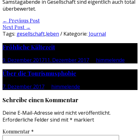
Samstagabende in Gesellschaft sind eigentlich auch total
überbewertet.
Post
←
Previous Post
Next Post
→
navigation
Tags:
gesellschaft
,
leben
/ Kategorie:
Journal
Fröhliche Kältezeit
9. Dezember 2017
11. Dezember 2017
by
himmelende
Über die Tourismusphobie
7. Dezember 2017
by
himmelende
Schreibe einen Kommentar
Deine E-Mail-Adresse wird nicht veröffentlicht.
Erforderliche Felder sind mit
*
markiert
Kommentar
*