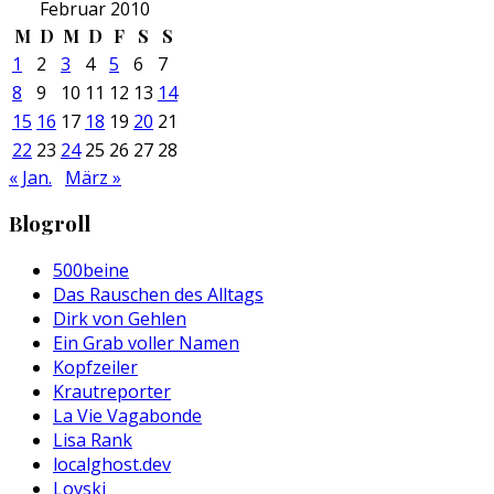
Februar 2010
M
D
M
D
F
S
S
1
2
3
4
5
6
7
8
9
10
11
12
13
14
15
16
17
18
19
20
21
22
23
24
25
26
27
28
« Jan.
März »
Blogroll
500beine
Das Rauschen des Alltags
Dirk von Gehlen
Ein Grab voller Namen
Kopfzeiler
Krautreporter
La Vie Vagabonde
Lisa Rank
localghost.dev
Lovski