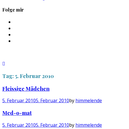
Folge mir
Profil
von
Profil
sebastan.herold
von
Profil
auf
@himmelende
von
Profil
Facebook
auf
himmelende
von
anzeigen
Twitter
auf
circusriot
anzeigen
Instagram
auf
anzeigen
Tumblr
anzeigen
Tag:
5. Februar 2010
Fleissige Mädchen
5. Februar 2010
5. Februar 2010
by
himmelende
Med-o-mat
5. Februar 2010
5. Februar 2010
by
himmelende