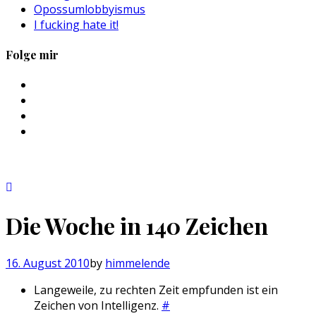
Opossumlobbyismus
I fucking hate it!
Folge mir
Profil
von
Profil
sebastan.herold
von
Profil
auf
@himmelende
von
Profil
Facebook
auf
himmelende
von
anzeigen
Twitter
auf
circusriot
anzeigen
Instagram
auf
anzeigen
Tumblr
anzeigen
Die Woche in 140 Zeichen
16. August 2010
by
himmelende
Langeweile, zu rechten Zeit empfunden ist ein
Zeichen von Intelligenz.
#