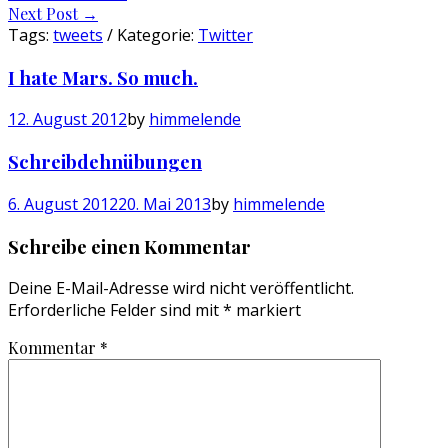
Next Post
→
navigation
Tags:
tweets
/ Kategorie:
Twitter
I hate Mars. So much.
12. August 2012
by
himmelende
Schreibdehnübungen
6. August 2012
20. Mai 2013
by
himmelende
Schreibe einen Kommentar
Deine E-Mail-Adresse wird nicht veröffentlicht.
Erforderliche Felder sind mit
*
markiert
Kommentar
*