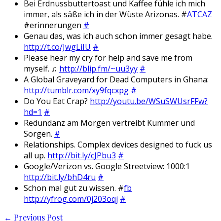
Bei Erdnussbuttertoast und Kaffee fühle ich mich
immer, als säße ich in der Wüste Arizonas. #
ATCAZ
#erinnerungen
#
Genau das, was ich auch schon immer gesagt habe.
http://t.co/JwgLiIU
#
Please hear my cry for help and save me from
myself. ♫
http://blip.fm/~uu3yy
#
A Global Graveyard for Dead Computers in Ghana:
http://tumblr.com/xy9fqcxpg
#
Do You Eat Crap?
http://youtu.be/WSuSWUsrFFw?
hd=1
#
Redundanz am Morgen vertreibt Kummer und
Sorgen.
#
Relationships. Complex devices designed to fuck us
all up.
http://bit.ly/cJPbu3
#
Google/Verizon vs. Google Streetview: 1000:1
http://bit.ly/bhD4ru
#
Schon mal gut zu wissen. #
fb
http://yfrog.com/0j203oqj
#
Post
←
Previous Post