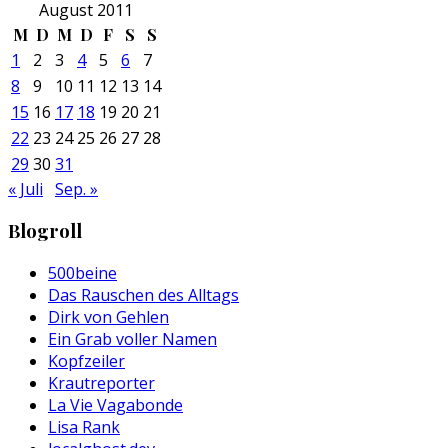
August 2011
M
D
M
D
F
S
S
1
2
3
4
5
6
7
8
9
10
11
12
13
14
15
16
17
18
19
20
21
22
23
24
25
26
27
28
29
30
31
« Juli
Sep. »
Blogroll
500beine
Das Rauschen des Alltags
Dirk von Gehlen
Ein Grab voller Namen
Kopfzeiler
Krautreporter
La Vie Vagabonde
Lisa Rank