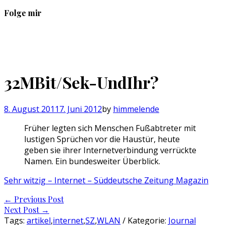
Folge mir
Profil
Profil
Profil
Profil
von
von
von
von
sebastan.herold
@himmelende
himmelende
circusriot
auf
auf
auf
auf
Facebook
Twitter
Instagram
Tumblr
32MBit/Sek-UndIhr?
anzeigen
anzeigen
anzeigen
anzeigen
8. August 2011
7. Juni 2012
by
himmelende
Früher legten sich Menschen Fußabtreter mit
lustigen Sprüchen vor die Haustür, heute
geben sie ihrer Internetverbindung verrückte
Namen. Ein bundesweiter Überblick.
Sehr witzig – Internet – Süddeutsche Zeitung Magazin
Post
←
Previous Post
Next Post
→
navigation
Tags:
artikel
,
internet
,
SZ
,
WLAN
/ Kategorie:
Journal