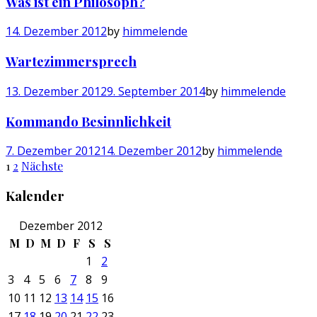
Was ist ein Philosoph?
14. Dezember 2012
by
himmelende
Wartezimmersprech
13. Dezember 2012
9. September 2014
by
himmelende
Kommando Besinnlichkeit
7. Dezember 2012
14. Dezember 2012
by
himmelende
Seitennummerierung
1
2
Nächste
der
Kalender
Beiträge
Dezember 2012
M
D
M
D
F
S
S
1
2
3
4
5
6
7
8
9
10
11
12
13
14
15
16
17
18
19
20
21
22
23