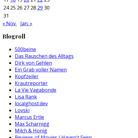
24
25
26
27
28
29
30
31
« Nov.
Jan. »
Blogroll
500beine
Das Rauschen des Alltags
Dirk von Gehlen
Ein Grab voller Namen
Kopfzeiler
Krautreporter
La Vie Vagabonde
Lisa Rank
localghost.dev
Lovski
Marcus Ertle
Max Scharnigg
Milch & Honig
Reviews of Movies I Haven't Seen