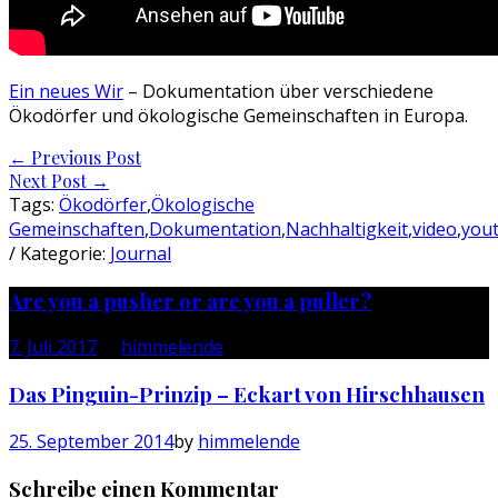
Ein neues Wir
– Dokumentation über verschiedene
Ökodörfer und ökologische Gemeinschaften in Europa.
Post
←
Previous Post
Next Post
→
navigation
Tags:
Ökodörfer
,
Ökologische
Gemeinschaften
,
Dokumentation
,
Nachhaltigkeit
,
video
,
you
/ Kategorie:
Journal
Are you a pusher or are you a puller?
7. Juli 2017
by
himmelende
Das Pinguin-Prinzip – Eckart von Hirschhausen
25. September 2014
by
himmelende
Schreibe einen Kommentar