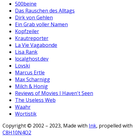
500beine
Das Rauschen des Alltags
Dirk von Gehlen
Ein Grab voller Namen
Kopfzeiler
Krautreporter
La Vie Vagabonde
Lisa Rank
localghost.dev
Lovski
Marcus Ertle
Max Scharnigg
Milch & Honig
Reviews of Movies I Haven't Seen
The Useless Web
Waahr
Wortistik
Copyright © 2002 – 2023, Made with
Ink
, propelled with
C8H10N4O2