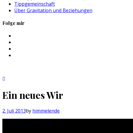
Tippgemeinschaft
Über Gravitation und Beziehungen
Folge mir
Profil
von
Profil
sebastan.herold
von
Profil
auf
@himmelende
von
Profil
Facebook
auf
himmelende
von
anzeigen
Twitter
auf
circusriot
anzeigen
Instagram
auf
anzeigen
Tumblr
anzeigen
Ein neues Wir
2. Juli 2013
by
himmelende