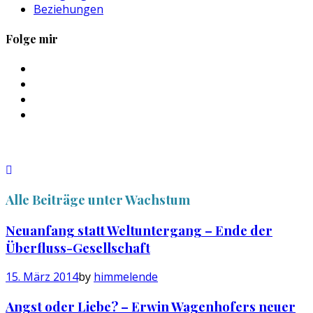
Beziehungen
Folge mir
Profil
von
Profil
sebastan.herold
von
Profil
auf
@himmelende
von
Profil
Facebook
auf
himmelende
von
anzeigen
Twitter
auf
circusriot
anzeigen
Instagram
auf
anzeigen
Tumblr
anzeigen
Alle Beiträge unter
Wachstum
Neuanfang statt Weltuntergang – Ende der
Überfluss-Gesellschaft
15. März 2014
by
himmelende
Angst oder Liebe? – Erwin Wagenhofers neuer