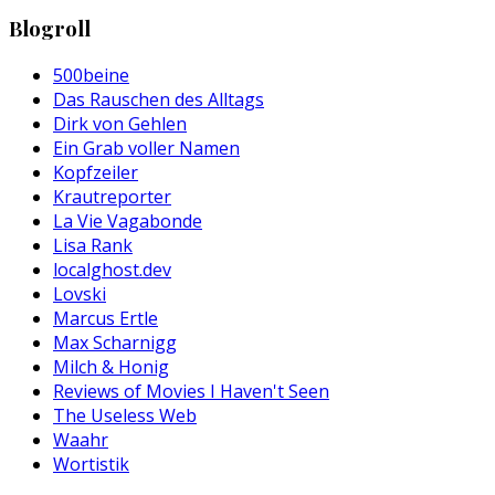
Blogroll
500beine
Das Rauschen des Alltags
Dirk von Gehlen
Ein Grab voller Namen
Kopfzeiler
Krautreporter
La Vie Vagabonde
Lisa Rank
localghost.dev
Lovski
Marcus Ertle
Max Scharnigg
Milch & Honig
Reviews of Movies I Haven't Seen
The Useless Web
Waahr
Wortistik