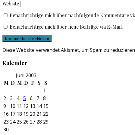
Website
Benachrichtige mich über nachfolgende Kommentare via
Benachrichtige mich über neue Beiträge via E-Mail.
Diese Website verwendet Akismet, um Spam zu reduzieren
Kalender
Juni 2003
M
D
M
D
F
S
S
1
2
3
4
5
6
7
8
9
10
11
12
13
14
15
16
17
18
19
20
21
22
23
24
25
26
27
28
29
30