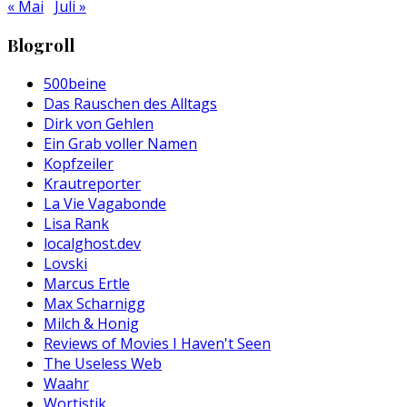
« Mai
Juli »
Blogroll
500beine
Das Rauschen des Alltags
Dirk von Gehlen
Ein Grab voller Namen
Kopfzeiler
Krautreporter
La Vie Vagabonde
Lisa Rank
localghost.dev
Lovski
Marcus Ertle
Max Scharnigg
Milch & Honig
Reviews of Movies I Haven't Seen
The Useless Web
Waahr
Wortistik