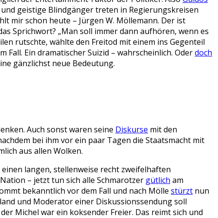
und geistige Blindgänger treten in Regierungskreisen
ehlt mir schon heute – Jürgen W. Möllemann. Der ist
et das Sprichwort? „Man soll immer dann aufhören, wenn es
ilen rutschte, wählte den Freitod mit einem ins Gegenteil
ll. Ein dramatischer Suizid – wahrscheinlich. Oder
doch
eine gänzlichst neue Bedeutung.
denken. Auch sonst waren seine
Diskurse
mit den
achdem bei ihm vor ein paar Tagen die Staatsmacht mit
mlich aus allen Wolken.
einen langen, stellenweise recht zweifelhaften
ation – jetzt tun sich alle Schmarotzer
gütlich
am
kommt bekanntlich vor dem Fall und nach Mölle
stürzt
nun
chland und Moderator einer Diskussionssendung soll
der Michel war ein koksender Freier. Das reimt sich und