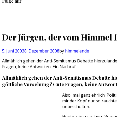
Folge mir
Profil
Profil
Profil
Profil
von
von
von
von
sebastan.herold
@himmelende
himmelende
circusriot
auf
auf
auf
auf
Facebook
Twitter
Instagram
Tumblr
Der Jürgen, der vom Himmel f
anzeigen
anzeigen
anzeigen
anzeigen
5. Juni 2003
8. Dezember 2008
by
himmelende
Allmählich gehen der Anti-Semitismus Debatte hierzulande 
Fragen, keine Antworten. Ein Nachruf.
Allmählich gehen der Anti-Semitismus Debatte hie
göttliche Vorsehung? Gute Fragen, keine Antwort
Also, mal ganz ehrlich: Poli
mir der Kopf nur so rauchte
unbescholten.
Heute, ein paar leere Versp