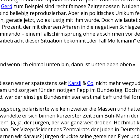
r
Gerd
zum Beispiel sind recht famose Zeitgenossen. Nulpen 
sind beliebig reproduzierbar. Aber ein politisches Unikum f
ich, gerade jetzt, wo es lustig mit ihm wurde. Doch wie laut
 Prozent, der mit diversen Affären in die negativen Schlagze
ando – einem Fallschirmsprung ohne abschirmen vor dem Fa
 Anbetracht dieser Situation bekommt „der Fall Möllemann“ 
 Und wenn ich einmal unten bin, dann ist unten eben oben.«
diesen war er spätestens seit
Karsli
&
Co
. nicht mehr wegzu
am und sorgten für den nötigen Pepp im Bundestag. Doch n
 war der einstige Bundesminister erst mal baff und fiel för
gsburg polarisierte wie kein zweiter die Massen und hatte 
andelte er sich binnen kürzerster Zeit zum Buh-Mann der N
“. Ja, ja, der Jürgen, der war ganz weit droben. Hochmut 
dman. Der Vizepräsident des Zentralrats der Juden in Deuts
ernen wir daraus? Jürgen druckte seine gemeinen Flyer und 