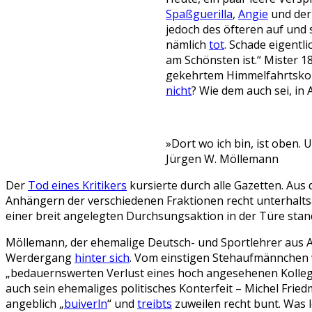
Spaßguerilla
,
Angie
und de
jedoch des öfteren auf und 
nämlich
tot
. Schade eigentl
am Schönsten ist.“ Mister 18
gekehrtem Himmelfahrtskomm
nicht
? Wie dem auch sei, in
»Dort wo ich bin, ist oben.
Jürgen W. Möllemann
Der
Tod eines Kritikers
kursierte durch alle Gazetten. Aus 
Anhängern der verschiedenen Fraktionen recht unterhalts
einer breit angelegten Durchsungsaktion in der Türe stand,
Möllemann, der ehemalige Deutsch- und Sportlehrer aus Au
Werdergang
hinter sich
. Vom einstigen Stehaufmännchen w
„bedauernswerten Verlust eines hoch angesehenen Kollegen
auch sein ehemaliges politisches Konterfeit – Michel Frie
angeblich „
buiverln
“ und
treibts
zuweilen recht bunt. Was l