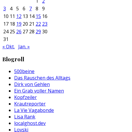
1
2
3
4
5
6
7
8
9
10
11
12
13
14
15
16
17
18
19
20
21
22
23
24
25
26
27
28
29
30
31
« Okt.
Jan. »
Blogroll
500beine
Das Rauschen des Alltags
Dirk von Gehlen
Ein Grab voller Namen
Kopfzeiler
Krautreporter
La Vie Vagabonde
Lisa Rank
localghost.dev
Lovski