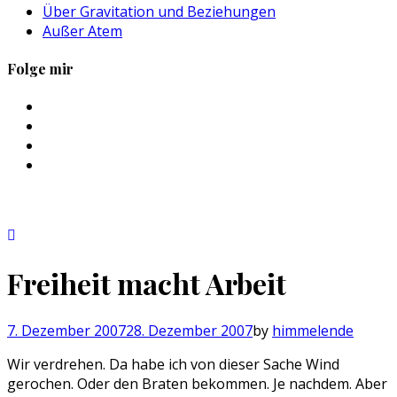
Über Gravitation und Beziehungen
Außer Atem
Folge mir
Profil
von
Profil
sebastan.herold
von
Profil
auf
@himmelende
von
Profil
Facebook
auf
himmelende
von
anzeigen
Twitter
auf
circusriot
anzeigen
Instagram
auf
anzeigen
Tumblr
anzeigen
Freiheit macht Arbeit
7. Dezember 2007
28. Dezember 2007
by
himmelende
Wir verdrehen. Da habe ich von dieser Sache Wind
gerochen. Oder den Braten bekommen. Je nachdem. Aber