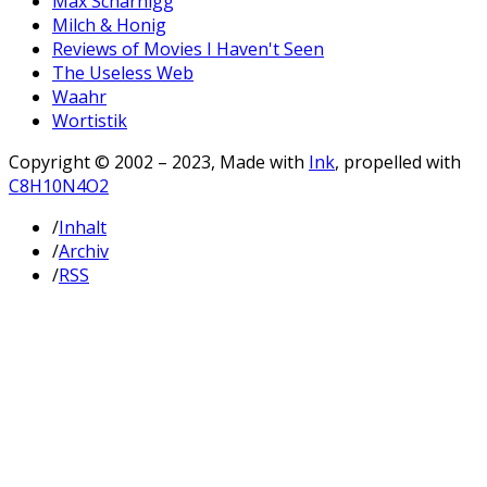
Max Scharnigg
Milch & Honig
Reviews of Movies I Haven't Seen
The Useless Web
Waahr
Wortistik
Copyright © 2002 – 2023, Made with
Ink
, propelled with
C8H10N4O2
/
Inhalt
/
Archiv
/
RSS