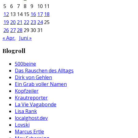
5
6
7
8
9
10
11
12
13
14
15
16
17
18
19
20
21
22
23
24
25
26
27
28
29
30
31
« Apr.
Juni »
Blogroll
500beine
Das Rauschen des Alltags
Dirk von Gehlen
Ein Grab voller Namen
Kopfzeiler
Krautreporter
La Vie Vagabonde
Lisa Rank
localghost.dev
Lovski
Marcus Ertle